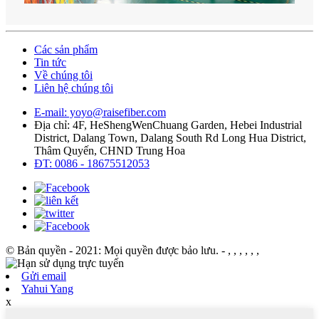
Các sản phẩm
Tin tức
Về chúng tôi
Liên hệ chúng tôi
E-mail: yoyo@raisefiber.com
Địa chỉ: 4F, ​​HeShengWenChuang Garden, Hebei Industrial
District, Dalang Town, Dalang South Rd Long Hua District,
Thâm Quyến, CHND Trung Hoa
ĐT: 0086 - 18675512053
© Bản quyền - 2021: Mọi quyền được bảo lưu.
- , , , , , ,
Gửi email
Yahui Yang
x