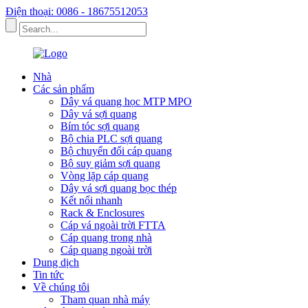
Điện thoại: 0086 - 18675512053
Nhà
Các sản phẩm
Dây vá quang học MTP MPO
Dây vá sợi quang
Bím tóc sợi quang
Bộ chia PLC sợi quang
Bộ chuyển đổi cáp quang
Bộ suy giảm sợi quang
Vòng lặp cáp quang
Dây vá sợi quang bọc thép
Kết nối nhanh
Rack & Enclosures
Cáp vá ngoài trời FTTA
Cáp quang trong nhà
Cáp quang ngoài trời
Dung dịch
Tin tức
Về chúng tôi
Tham quan nhà máy