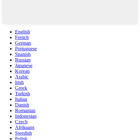
English
French
German
Portuguese
Spanish
Russian
Japanese
Korean
Arabic
Irish
Greek
Turkish
Italian
Danish
Romanian
Indonesian
Czech
Afrikaans
Swedish
Polish